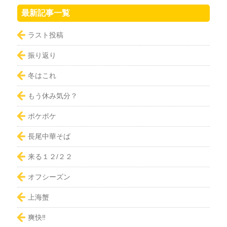
:
最新記事一覧
ラスト投稿
振り返り
冬はこれ
もう休み気分？
ポケポケ
長尾中華そば
来る１２/２２
オフシーズン
上海蟹
爽快‼